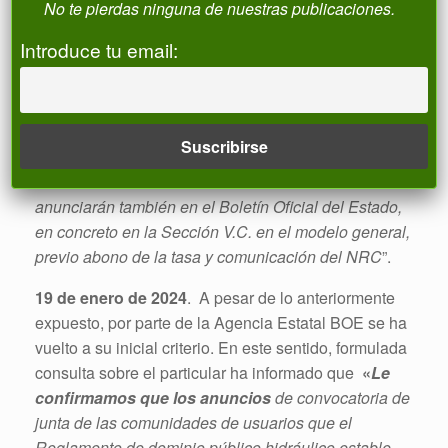
exigiéndose el pago de la tasa
, al considerarse por
No te pierdas ninguna de nuestras publicaciones.
la Agencia Estatal que “
desde la entrada en vigor de
Introduce tu email:
la reforma del Reglamento del Dominio Público
Hidráulico, operada por el Real Decreto 665/2023,
de 18 de julio de 2023, la constitución de la
comunidad de usuarios del Artículo 201 y la
convocatoria de las juntas generales de
comunidades de usuarios del artículo 218.2 se
anunciarán también en el Boletín Oficial del Estado,
en concreto en la Sección V.C. en el modelo general,
previo abono de la tasa y comunicación del NRC
”.
19 de enero de 2024
. A pesar de lo anteriormente
expuesto, por parte de la Agencia Estatal BOE se ha
vuelto a su inicial criterio. En este sentido, formulada
consulta sobre el particular ha informado que
«
Le
confirmamos que los anuncios
de convocatoria de
junta de las comunidades de usuarios que el
Reglamento de dominio público hidráulico estable