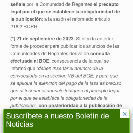
señale
por la Comunidad de Regantes
el precepto
legal por el que se establece la obligatoriedad de
la publicación
; a la sazón el reformado artículo
218.2 RDPH.
(*) 21 de septiembre de 2023.
Si bien la anterior
forma de proceder para publicar los anuncios de las
Comunidades de Regantes deriva de
consulta
efectuada al BOE
, consecuencia de la cual se
informó que “
deben insertar el anuncio de la
convocatoria en la sección VB del BOE, y para que
se aplique la exención del pago de la tasa es preciso
que al insertar el anuncio indiquen el precepto legal
por el que se establece la obligatoriedad de la
publicación
”,
con posterioridad a la publicación de
×
este artículo se ha denegado la publicación de las
Suscríbete a nuesto Boletín de
convocatorias a algunas Comunidades de
Noticias
Regantes a través de la citada Sección,