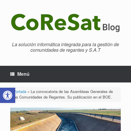
Saltar
al
contenido
La solución informática integrada para la gestión de
comunidades de regantes y S.A.T
Menú
Abrir barra de herramientas
Portada
»
La convocatoria de las Asambleas Generales de
las Comunidades de Regantes. Su publicación en el BOE.