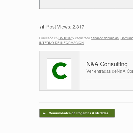
Post Views:
2.317
Publicado en
CoReSat
y etiquetado
canal de denuncias
,
Comunid
INTERNO DE INFORMACION
.
N&A Consulting
Ver entradas deN&A Con
Navegador de artículos
←
Comunidades de Regantes & Medidas…