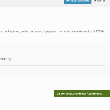
ad de Regantes
,
gestion de cobros
,
impagados
,
morosidad
,
sede electronica
,
SISTEMA
sulting
La convocatoria de las Asambleas…
→