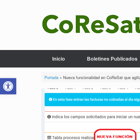
Saltar
al
contenido
Inicio
Boletines Publicados
Abrir barra de herramientas
Portada
»
Nueva funcionalidad en CoReSat que agil