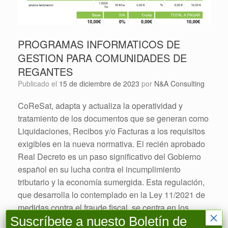
PROGRAMAS INFORMATICOS DE
GESTION PARA COMUNIDADES DE
REGANTES
Publicado el
15 de diciembre de 2023
por
N&A Consulting
CoReSat, adapta y actualiza la operatividad y
tratamiento de los documentos que se generan como
Liquidaciones, Recibos y/o Facturas a los requisitos
exigibles en la nueva normativa. El recién aprobado
Real Decreto es un paso significativo del Gobierno
español en su lucha contra el incumplimiento
tributario y la economía sumergida. Esta regulación,
que desarrolla lo contemplado en la Ley 11/2021 de
medidas contra el fraude fiscal, se centra en los
×
Suscríbete a nuesto Boletín de
requisitos para los sistemas y programas