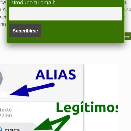
Introduce tu email:
ftware, que incluirá una de las mejoras más potentes hasta la
ial (IA) directamente en las herramientas que usas cada día. No s
cerlo; se trata de ahorrarte tiempo y darte un control absoluto
eres saber cómo va a cambiar […]
Leer más