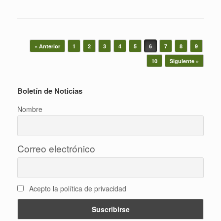
Navegador de artículos
« Anterior
1
2
3
4
5
6
7
8
9
10
Siguiente »
Boletín de Noticias
Nombre
Correo electrónico
Acepto la política de privacidad