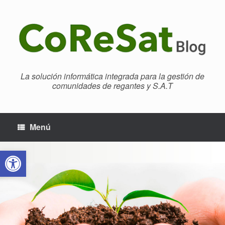
Saltar
al
contenido
La solución informática integrada para la gestión de
comunidades de regantes y S.A.T
Menú
Abrir barra de herramientas