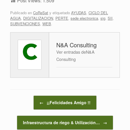
Post Views:
1.509
Publicado en
CoReSat
y etiquetado
AYUDAS
,
CICLO DEL
AGUA
,
DIGITALIZACION
,
PERTE
,
sede electronica
,
sig
,
SII
,
SUBVENCIONES
,
WEB
.
N&A Consulting
Ver entradas deN&A
Consulting
Navegador de artículos
←
¡¡Felicidades Amigo !!
Infraestructura de riego & Utilización…
→