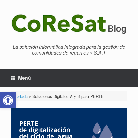
Saltar
al
contenido
La solución informática integrada para la gestión de
comunidades de regantes y S.A.T
Menú
Abrir barra de herramientas
Portada
»
Soluciones Digitales A y B para PERTE