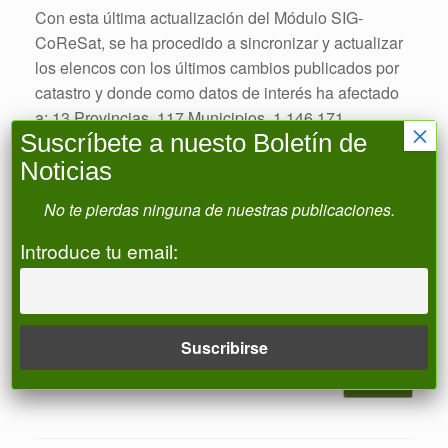
Con esta última actualización del Módulo SIG-
CoReSat, se ha procedido a sincronizar y actualizar
los elencos con los últimos cambios publicados por
catastro y donde como datos de interés ha afectado
a: 13 Provincias. 117 Municipios. 1.146.171
×
Suscríbete a nuesto Boletín de
referencias en el elenco de CoReSat. Mediante esta
Noticias
actualización, al acceder a CoReSat aparece un
mensaje de aviso de nueva actualización y al
No te pierdas ninguna de nuestras publicaciones.
acceder a él , la Comunidad podrá : Comprobar las
referencias catastrales que han tenido variaciones.
Introduce tu email:
En cada referencia catastral con variaciones , podrá
determinar si quiere actualizar los cambios o
mantenerlos como está. Gestionar si las Referencias
Catastrales de […]
Leer más