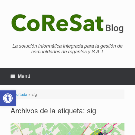
Saltar
al
contenido
La solución informática integrada para la gestión de
comunidades de regantes y S.A.T
Menú
Abrir barra de herramientas
Portada
»
sig
Archivos de la etiqueta:
sig