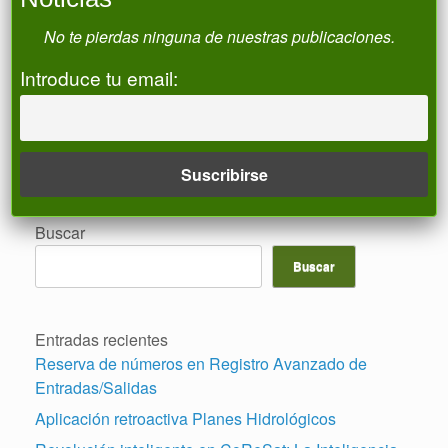
Correo electrónico
No te pierdas ninguna de nuestras publicaciones.
Introduce tu email:
Acepto la política de privacidad
Buscar
Buscar
Entradas recientes
Reserva de números en Registro Avanzado de
Entradas/Salidas
Aplicación retroactiva Planes Hidrológicos