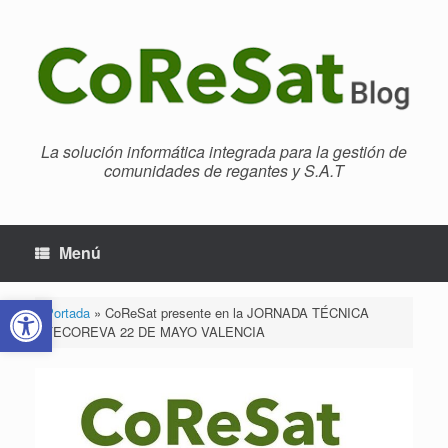
Saltar
al
contenido
La solución informática integrada para la gestión de
comunidades de regantes y S.A.T
Menú
Abrir barra de herramientas
Portada
»
CoReSat presente en la JORNADA TÉCNICA
FECOREVA 22 DE MAYO VALENCIA