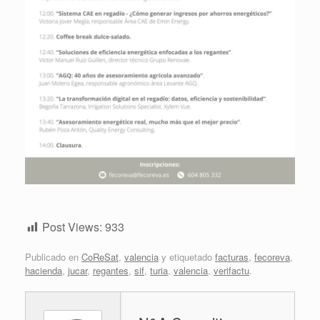
Post Views:
933
Publicado en
CoReSat
,
valencia
y etiquetado
facturas
,
fecoreva
,
hacienda
,
jucar
,
regantes
,
sif
,
turia
,
valencia
,
verifactu
.