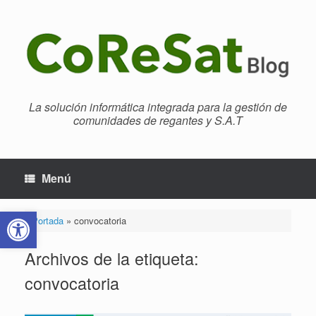
Saltar
al
contenido
La solución informática integrada para la gestión de
comunidades de regantes y S.A.T
Menú
Abrir barra de herramientas
Portada
»
convocatoria
Archivos de la etiqueta:
convocatoria