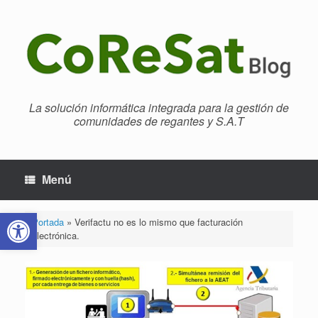
Saltar
al
contenido
La solución informática integrada para la gestión de
comunidades de regantes y S.A.T
Menú
Abrir barra de herramientas
Portada
»
Verifactu no es lo mismo que facturación
electrónica.