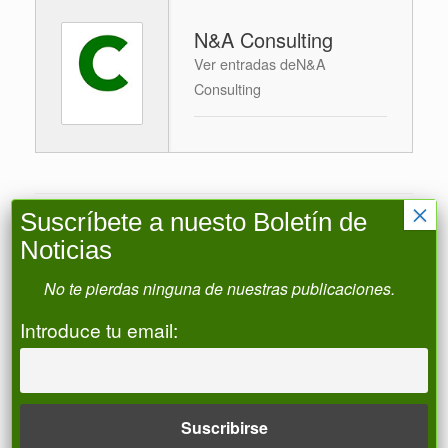
N&A Consulting
Ver entradas deN&A
Consulting
×
Suscríbete a nuesto Boletín de
Navegador de artículos
←
Impuesto Especial Electricidad. Riegos
Noticias
agrícolas.…
No te pierdas ninguna de nuestras publicaciones.
Introduce tu email:
Fotovoltaicas flotantes en embalses y…
→
Boletín de Noticias