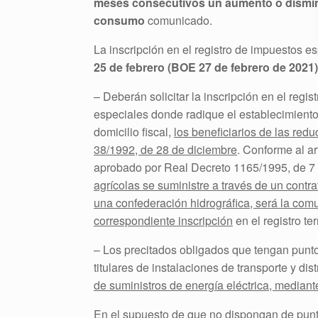
meses consecutivos un aumento o disminu
consumo
comunicado.
La inscripción en el registro de impuestos e
25 de febrero (BOE 27 de febrero de 2021)
– Deberán solicitar la inscripción en el regis
especiales donde radique el establecimiento
domicilio fiscal,
los beneficiarios de las redu
38/1992, de 28 de diciembre
. Conforme al a
aprobado por Real Decreto 1165/1995, de 7 
agrícolas se suministre a través de un contr
una confederación hidrográfica, será la comu
correspondiente inscripción
en el registro terr
– Los precitados obligados que tengan puntos
titulares de instalaciones de transporte y dis
de suministros de energía eléctrica, median
En el supuesto de que
no dispongan de punto