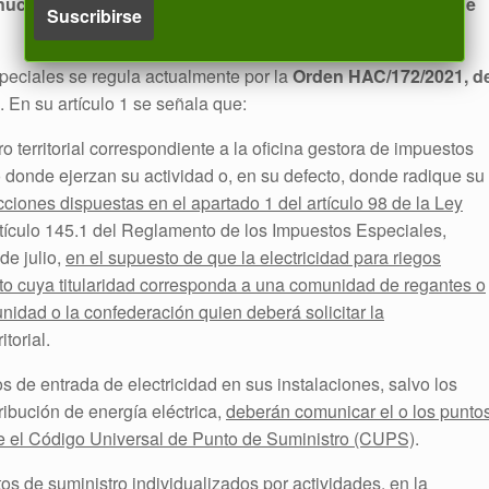
ción en más del 10 por ciento en el último porcentaje de
speciales se regula actualmente por la
Orden HAC/172/2021, d
. En su artículo 1 se señala que:
tro territorial correspondiente a la oficina gestora de impuestos
 donde ejerzan su actividad o, en su defecto, donde radique su
cciones dispuestas en el apartado 1 del artículo 98 de la Ley
rtículo 145.1 del Reglamento de los Impuestos Especiales,
de julio,
en el supuesto de que la electricidad para riegos
ato cuya titularidad corresponda a una comunidad de regantes o
nidad o la confederación quien deberá solicitar la
itorial.
 de entrada de electricidad en sus instalaciones, salvo los
tribución de energía eléctrica,
deberán comunicar el o los punto
te el Código Universal de Punto de Suministro (CUPS)
.
s de suministro individualizados por actividades
, en la