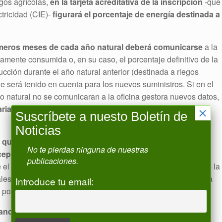
egos agrícolas,
en la tarjeta acreditativa de la inscripción
-que
ctricidad (CIE)-
figurará el porcentaje de energía destinada a
imeros meses de cada año natural deberá comunicarse
a la
vamente consumida o, en su caso, el porcentaje definitivo de la
cción durante el año natural anterior (destinada a riegos
que será tenido en cuenta para los nuevos suministros. Si en el
 natural no se comunicaran a la oficina gestora nuevos datos,
ariación
alguna respecto de los datos inicialmente
×
Suscríbete a nuesto Boletín de
Noticias
 que dan lugar a la aplicación de la reducción o se
No te pierdas ninguna de nuestras
cepcional
en virtud de la cual no se pueda aplicar dicho
publicaciones.
e el incumplimiento de dichos requisitos o, en su caso, desde la
les, dichos hechos se pondrán en conocimiento de la oficina
Introduce tu email:
ad por cualquier medio del que quede constancia.
ancia excepcional la que conlleve durante más de tres