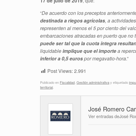
17 de julio de 2019
, que:
“
De acuerdo con los preceptos anteriormente
destinada a riegos agrícolas
, a actividade
representen al menos el 5 por ciento del valo
embarcaciones atracadas en puerto que no t
puede ser tal que la cuota íntegra resultan
liquidable
implique que el importe
a reperc
inferior a 0,5 euros
por megavatio-hora
.”
Post Views:
2.991
Publicado en
Fiscalidad
,
Gestión administrativa
y etiquetado
impu
territorial
.
José Romero Car
Ver entradas deJosé Ro