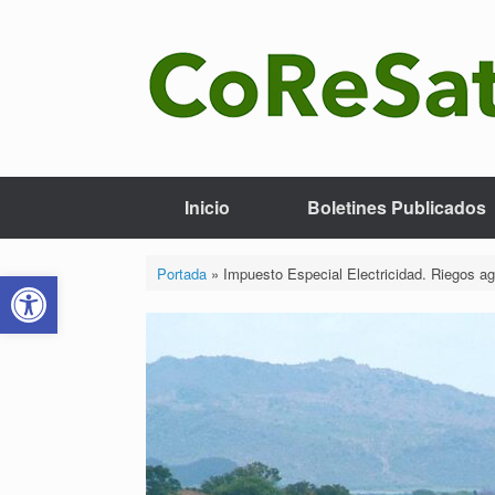
Saltar
al
contenido
Inicio
Boletines Publicados
Abrir barra de herramientas
Portada
»
Impuesto Especial Electricidad. Riegos a