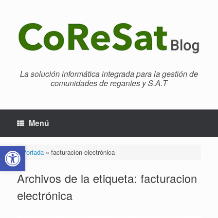
Saltar
al
contenido
La solución informática integrada para la gestión de
comunidades de regantes y S.A.T
Menú
Abrir barra de herramientas
Portada
»
facturacion electrónica
Archivos de la etiqueta:
facturacion
electrónica