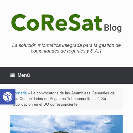
Saltar
al
contenido
La solución informática integrada para la gestión de
comunidades de regantes y S.A.T
Menú
Abrir barra de herramientas
Portada
»
La convocatoria de las Asambleas Generales de
las Comunidades de Regantes “intracomunitarias”. Su
publicación en el BO correspondiente.