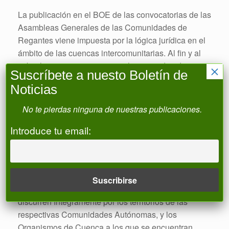
La publicación en el BOE de las convocatorias de las
Asambleas Generales de las Comunidades de
Regantes viene impuesta por la lógica jurídica en el
ámbito de las cuencas intercomunitarias. Al fin y al
cabo, los recursos concesionales proceden de aguas
×
Suscríbete a nuesto Boletín de
que discurren por más de una Comunidad
Noticias
Autónoma, y los Organismos de Cuenca a los que se
encuentran adscritas, que controlan la legalidad de
No te pierdas ninguna de nuestras publicaciones.
sus actos y ostentan las competencias
Introduce tu email:
correspondientes, son Organismos Autónomos
Estatales (Confederaciones Hidrográficas).
Sin embargo, en el ámbito de las cuencas
intracomunitarias, los recursos concesionales de las
Comunidades de Regantes proceden de aguas que
discurren íntegramente por los territorios de las
respectivas Comunidades Autónomas, y los
Organismos de Cuenca a los que se encuentran