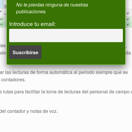
No te pierdas ninguna de nuestras
publicaciones.
Introduce tu email:
as las lectura, podemos filtrar por cada una de las columnas,
adores, etc.), de este modo vamos a poder hacer una búsqueda
ar las lecturas de forma automática al periodo siempre que se
s contadores.
rutas para facilitar la toma de lecturas del personal de campo 
del contador y notas de voz.