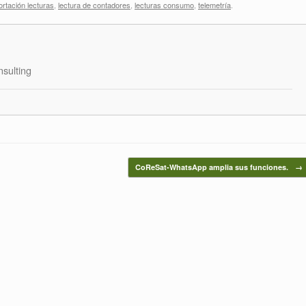
ortación lecturas
,
lectura de contadores
,
lecturas consumo
,
telemetría
.
sulting
CoReSat-WhatsApp amplia sus funciones.
→