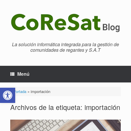
Saltar
al
contenido
La solución informática integrada para la gestión de
comunidades de regantes y S.A.T
Menú
Abrir barra de herramientas
Portada
»
importación
Archivos de la etiqueta:
importación