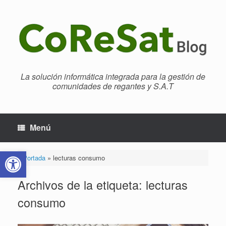
Saltar
al
contenido
La solución informática integrada para la gestión de
comunidades de regantes y S.A.T
Menú
Abrir barra de herramientas
Portada
»
lecturas consumo
Archivos de la etiqueta:
lecturas
consumo