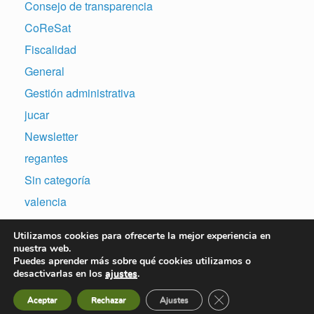
Consejo de transparencia
CoReSat
Fiscalidad
General
Gestión administrativa
jucar
Newsletter
regantes
Sin categoría
valencia
Utilizamos cookies para ofrecerte la mejor experiencia en
nuestra web.
Puedes aprender más sobre qué cookies utilizamos o
desactivarlas en los
ajustes
.
Copyright © 2007-2026 | Sitio web desarrollado por N&A Consulting Software,
S.L. | Todos los derechos Reservados. |
Aviso Legal
|
Política de Privacidad
Cerrar el banner de 
Aceptar
Rechazar
Ajustes