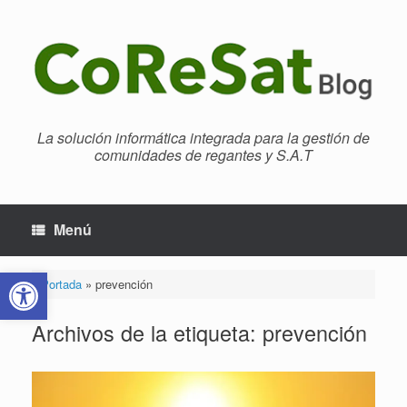
Saltar
al
contenido
La solución informática integrada para la gestión de
comunidades de regantes y S.A.T
Menú
Abrir barra de herramientas
Portada
»
prevención
Archivos de la etiqueta:
prevención