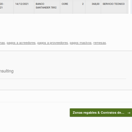
nas
,
pagos a acreedores
,
pagos a proveedores
,
pagos masivos
,
remesas
.
sulting
Zonas regables & Contratos de…
→