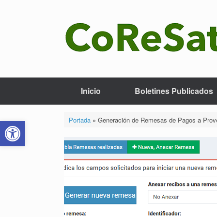
Saltar
al
contenido
Inicio
Boletines Publicados
Abrir barra de herramientas
Portada
»
Generación de Remesas de Pagos a Prove