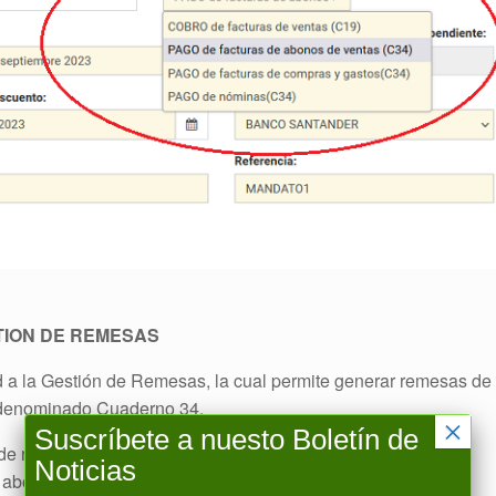
TION DE REMESAS
 a la Gestión de Remesas, la cual permite generar remesas de
 denominado Cuaderno 34.
×
Suscríbete a nuesto Boletín de
 nuestras facturas de ventas, también será posible hacer
Noticias
 abono por diferencias a los Comuneros (casuística que se