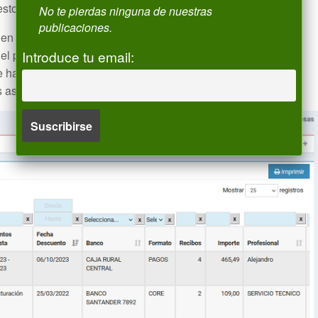
stos los saldos a favor).
No te pierdas ninguna de nuestras
publicaciones.
 en la pantalla de Gestión de Remesas, además , hemos
Introduce tu email:
el pago de facturas de compras / gastos y de nóminas,
hacer transferencias individuales , registrando los pagos
 asientos en contabilidad.