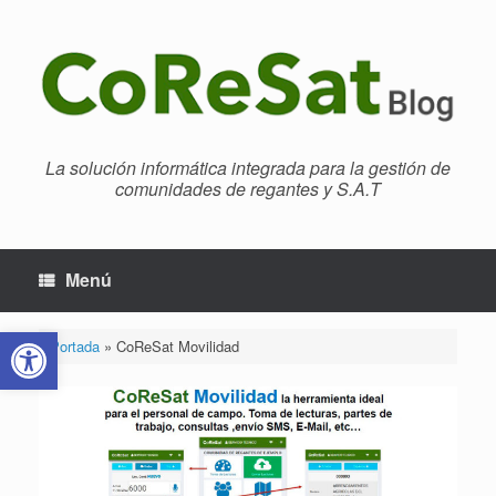
Saltar
al
contenido
La solución informática integrada para la gestión de
comunidades de regantes y S.A.T
Menú
Abrir barra de herramientas
Portada
»
CoReSat Movilidad