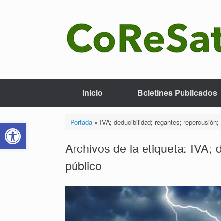
Saltar
al
contenido
Inicio
Boletines Publicados
Abrir barra de herramientas
Portada
»
IVA; deducibilidad; regantes; repercusión; 
Archivos de la etiqueta:
IVA; 
público