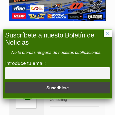
×
Suscríbete a nuesto Boletín de
Noticias
No te pierdas ninguna de nuestras publicaciones.
Post Views:
920
Introduce tu email:
Publicado en
CoReSat
y etiquetado
moto gp
,
motogp
.
N&A Consulting
Ver entradas deN&A
Consulting