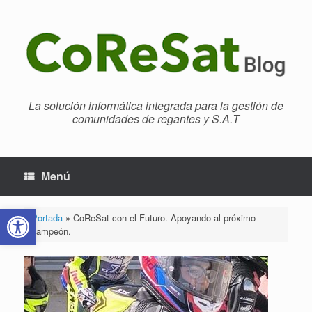
Saltar
al
contenido
La solución informática integrada para la gestión de
comunidades de regantes y S.A.T
Menú
Abrir barra de herramientas
Portada
»
CoReSat con el Futuro. Apoyando al próximo
campeón.