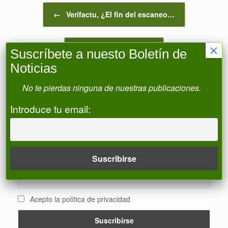
Navegador de artículos
←
Verifactu, ¿El fin del escaneo…
×
Veri*factu-CoReSat
→
Suscríbete a nuesto Boletín de
Noticias
No te pierdas ninguna de nuestras publicaciones.
Boletín de Noticias
Introduce tu email:
Nombre
Correo electrónico
Acepto la política de privacidad