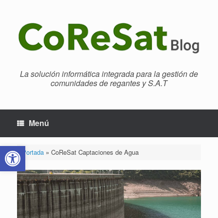
Saltar
al
contenido
La solución informática integrada para la gestión de
comunidades de regantes y S.A.T
Menú
Abrir barra de herramientas
Portada
»
CoReSat Captaciones de Agua