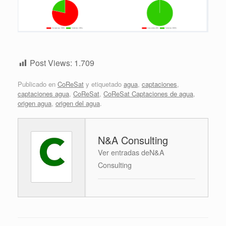
Post Views:
1.709
Publicado en
CoReSat
y etiquetado
agua
,
captaciones
,
captaciones agua
,
CoReSat
,
CoReSat Captaciones de agua
,
origen agua
,
origen del agua
.
N&A Consulting
Ver entradas deN&A
Consulting