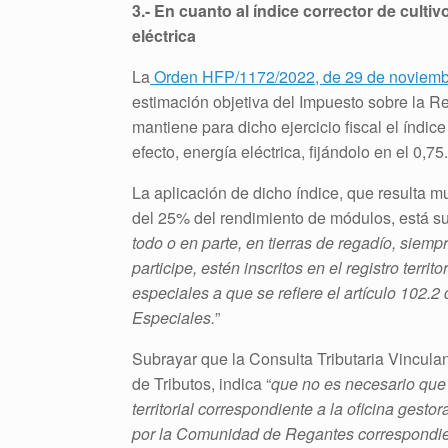
3.- En cuanto al índice corrector de cultivo
eléctrica
La
Orden HFP/1172/2022, de 29 de noviemb
estimación objetiva del Impuesto sobre la R
mantiene para dicho ejercicio fiscal el índice 
efecto, energía eléctrica, fijándolo en el 0,75.
La aplicación de dicho índice, que resulta m
del 25% del rendimiento de módulos, está s
todo o en parte, en tierras de regadío, siem
participe, estén inscritos en el registro terri
especiales a que se refiere el artículo 102.
Especiales.
”
Subrayar que la Consulta Tributaria Vincula
de Tributos, indica “
que no es necesario que e
territorial correspondiente a la oficina gest
por la Comunidad de Regantes correspondi