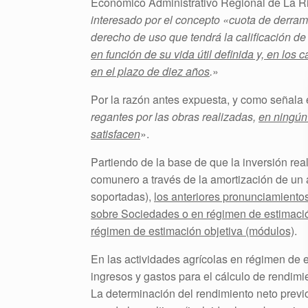
Económico Administrativo Regional de La Ri
interesado por el concepto «cuota de derr
derecho de uso que tendrá la calificación de
en función de su vida útil definida y, en los
en el plazo de diez años
.
»
Por la razón antes expuesta, y como señala
regantes por las obras realizadas,
en ningún
satisfacen
».
Partiendo de la base de que la inversión rea
comunero a través de la amortización de un 
soportadas),
los anteriores pronunciamientos
sobre Sociedades o en régimen de estimació
régimen de estimación objetiva (módulos)
.
En las actividades agrícolas en régimen de e
ingresos y gastos para el cálculo de rendimi
La determinación del rendimiento neto previo