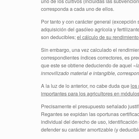
uno de los cultivos (incluidas las subvenci
corresponda a cada uno de ellos.
Por tanto y con carácter general (excepción
adquisición del gasóleo agrícola y fertilizan
son deducibles;
el cálculo de su rendimiento
Sin embargo, una vez calculado el rendimient
correspondientes índices correctores, es pre
que este se obtiene deduciendo de aquel «
l
inmovilizado material e intangible,
correspo
A la luz de lo anterior, no cabe duda que
los
importantes para los agricultores en módulos
Precisamente el presupuesto señalado justif
Regantes se expidan las oportunas certifica
individual del derecho de uso, identificación 
defender su carácter amortizable (y deducib