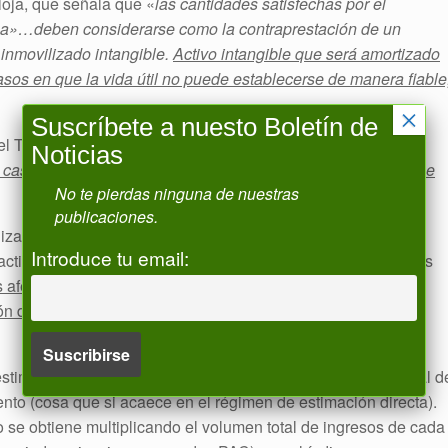
oja, que señala que «
las cantidades satisfechas por el
ama»…deben considerarse como la contraprestación de un
 inmovilizado intangible.
Activo intangible que será amortizado
 casos en que la vida útil no puede establecerse de manera fiable
×
Suscríbete a nuesto Boletín de
 el TEAR, «
las derramas satisfechas a la Comunidad de
Noticias
 caso serán deducibles como un gasto del ejercicio en que se
No te pierdas ninguna de nuestras
publicaciones.
lizada por la Comunidad es deducible fiscalmente por el
Introduce tu email:
activo inmaterial (que no vía deducción de las cuotas anuales
 afectan no solo a los agricultores que tributen en Impuesto
n directa en IRPF, sino también a aquellos sometidos al
stimación objetiva de IRPF no se tiene en cuenta el flujo real d
ento (cosa que si acaece en el régimen de estimación directa).
 se obtiene multiplicando el volumen total de ingresos de cada