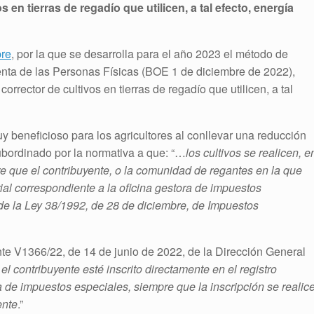
s en tierras de regadío que utilicen, a tal efecto, energía
re
, por la que se desarrolla para el año 2023 el método de
enta de las Personas Físicas (BOE 1 de diciembre de 2022),
corrector de cultivos en tierras de regadío que utilicen, a tal
uy beneficioso para los agricultores al conllevar una reducción
ubordinado por la normativa a que: “…
los cultivos se realicen, e
pre que el contribuyente, o la comunidad de regantes en la que
torial correspondiente a la oficina gestora de impuestos
2 de la Ley 38/1992, de 28 de diciembre, de Impuestos
nte V1366/22, de 14 de junio de 2022, de la Dirección General
l contribuyente esté inscrito directamente en el registro
ora de impuestos especiales, siempre que la inscripción se realic
ente
.”