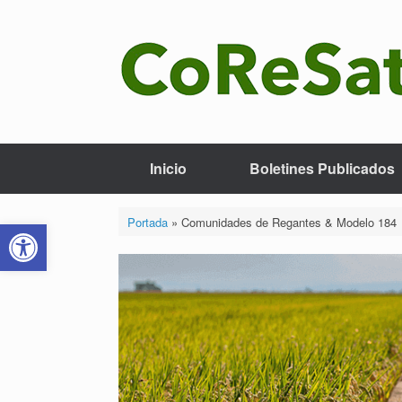
Saltar
al
contenido
Inicio
Boletines Publicados
Abrir barra de herramientas
Portada
»
Comunidades de Regantes & Modelo 184