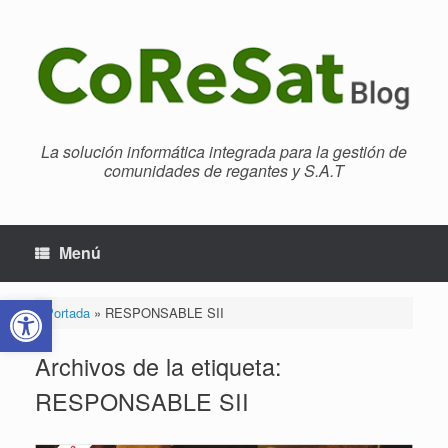
Saltar
al
contenido
La solución informática integrada para la gestión de
comunidades de regantes y S.A.T
Menú
Abrir barra de herramientas
Portada
»
RESPONSABLE SII
Archivos de la etiqueta:
RESPONSABLE SII