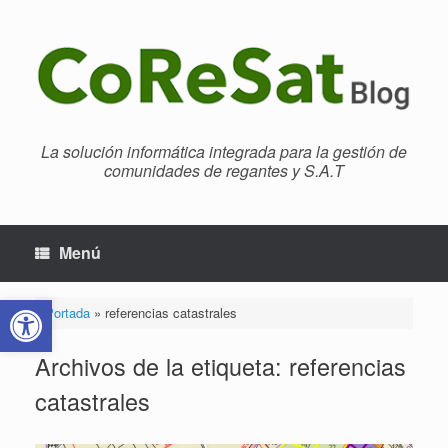
Saltar
al
contenido
La solución informática integrada para la gestión de
comunidades de regantes y S.A.T
Menú
Abrir barra de herramientas
Portada
»
referencias catastrales
Archivos de la etiqueta:
referencias
catastrales