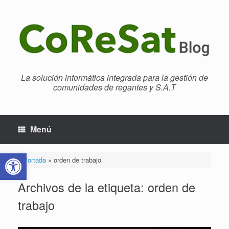
Saltar
al
contenido
La solución informática integrada para la gestión de
comunidades de regantes y S.A.T
Menú
Abrir barra de herramientas
Portada
»
orden de trabajo
Archivos de la etiqueta:
orden de
trabajo