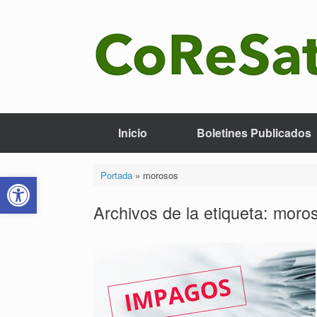
Saltar
al
contenido
Inicio
Boletines Publicados
Abrir barra de herramientas
Portada
»
morosos
Archivos de la etiqueta:
moro