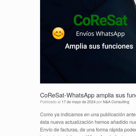
CoReSat-WhatsApp amplia sus fun
Publicado el
17 de mayo de 2024
por
N&A Consulting
Como ya indicamos en una publicación anter
ésta nueva actualización hemos añadido nue
Envío de facturas, de una forma rápida pode