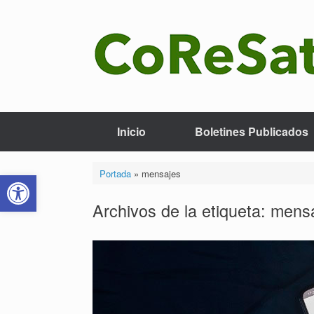
Saltar
al
contenido
Inicio
Boletines Publicados
Abrir barra de herramientas
Portada
»
mensajes
Archivos de la etiqueta:
mens