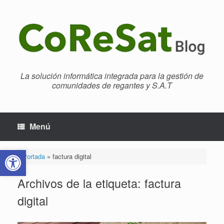
Saltar
al
contenido
La solución informática integrada para la gestión de
comunidades de regantes y S.A.T
Menú
Abrir barra de herramientas
Portada
»
factura digital
Archivos de la etiqueta:
factura
digital