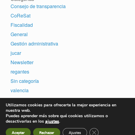
Consejo de transparencia
CoReSat
Fiscalidad
General
Gestión administrativa
jucar
Newsletter
regantes
Sin categoría
valencia
Utilizamos cookies para ofrecerte la mejor experiencia en
nuestra web.
Puedes aprender más sobre qué cookies utilizamos o
desactivarlas en los
ajustes
.
Copyright © 2007-2026 | Sitio web desarrollado por N&A Consulting Software,
S.L. | Todos los derechos Reservados. |
Aviso Legal
|
Política de Privacidad
Cerrar el banner de 
Aceptar
Rechazar
Ajustes