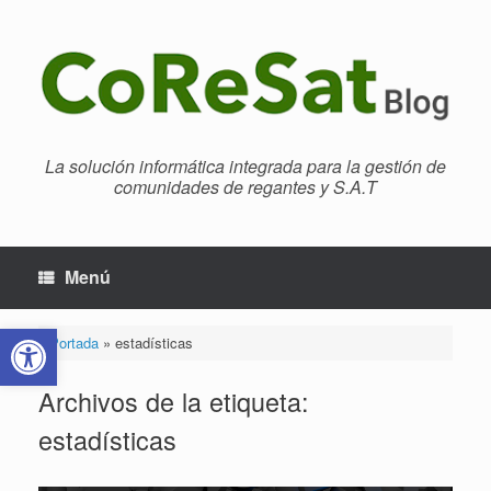
Saltar
al
contenido
La solución informática integrada para la gestión de
comunidades de regantes y S.A.T
Menú
Abrir barra de herramientas
Portada
»
estadísticas
Archivos de la etiqueta:
estadísticas