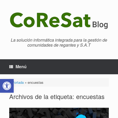
Saltar
al
contenido
La solución informática integrada para la gestión de
comunidades de regantes y S.A.T
Menú
Abrir barra de herramientas
Portada
»
encuestas
Archivos de la etiqueta:
encuestas