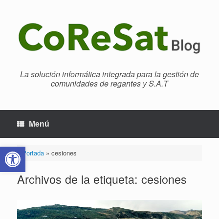
Saltar
al
contenido
La solución informática integrada para la gestión de
comunidades de regantes y S.A.T
Menú
Abrir barra de herramientas
Portada
»
cesiones
Archivos de la etiqueta:
cesiones