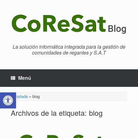
Saltar
al
contenido
La solución informática integrada para la gestión de
comunidades de regantes y S.A.T
Menú
Abrir barra de herramientas
Portada
»
blog
Archivos de la etiqueta:
blog