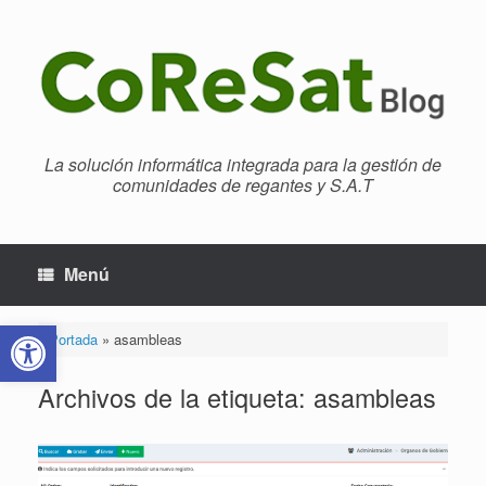
Saltar
al
contenido
La solución informática integrada para la gestión de
comunidades de regantes y S.A.T
Menú
Abrir barra de herramientas
Portada
»
asambleas
Archivos de la etiqueta:
asambleas